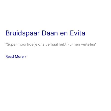
Bruidspaar Daan en Evita
“Super mooi hoe je ons verhaal hebt kunnen vertellen”
Read More »
“Wil
je
200
gram
liefde
voor