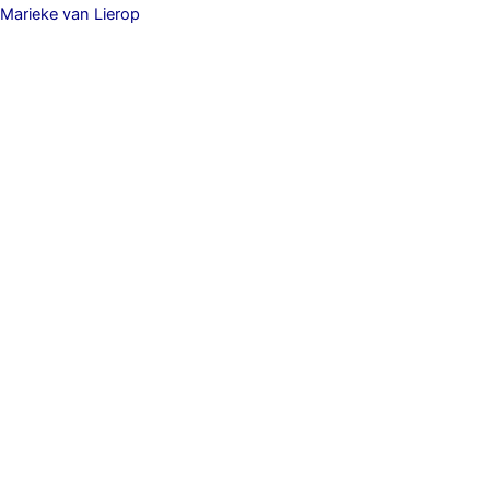
Skip
Marieke van Lierop
to
content