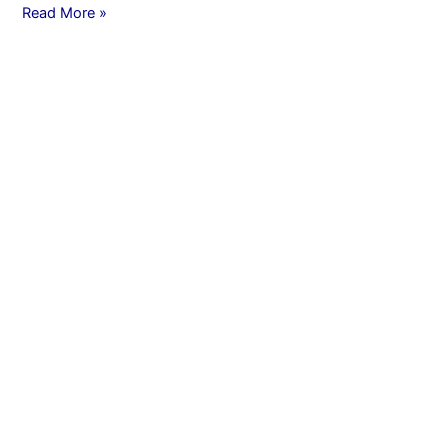
Read More »
Bruidspaar
Richard
en
Joyce