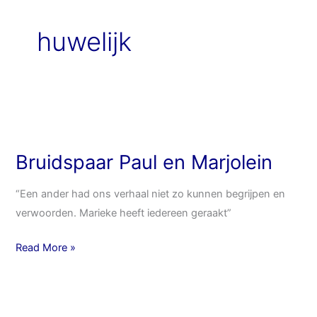
huwelijk
Bruidspaar
Paul
Bruidspaar Paul en Marjolein
en
Marjolein
“Een ander had ons verhaal niet zo kunnen begrijpen en
verwoorden. Marieke heeft iedereen geraakt”
Read More »
Bruidspaar