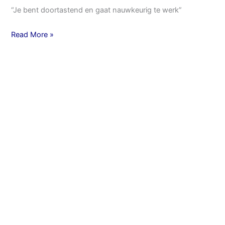
“Je bent doortastend en gaat nauwkeurig te werk”
Read More »
Bruidspaar
Daan
en
Evita